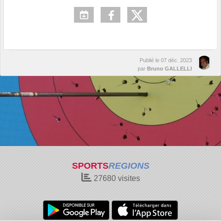
Publié le
07 déc. 2023
par
Bruno GALLELLI
SPORTS
REGIONS
27680
visites