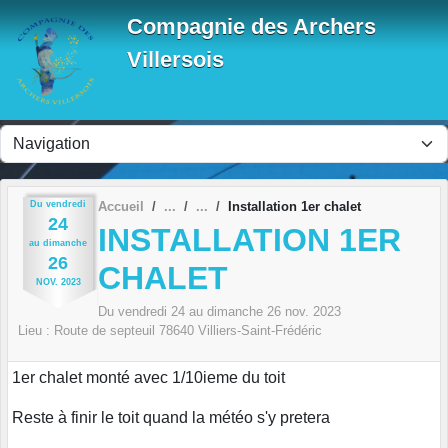
Panneau de gestion des cookies
Compagnie des Archers
Villersois
Du
vendredi
Accueil
Installation 1er chalet
24
INSTALLATION 1ER
au
dimanche
26
CHALET
NOV.
2023
Du
vendredi
24
au
dimanche
26
nov.
2023
Lieu :
Route de septeuil
78640
Villiers-Saint-Frédéric
1er chalet monté avec 1/10ieme du toit
Reste à finir le toit quand la météo s'y pretera