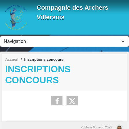
Panneau de gestion des cookies
Compagnie des Archers
Villersois
Accueil
Inscriptions concours
INSCRIPTIONS
CONCOURS
Publié le
05 sept. 2025