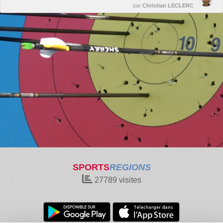
par
Christian LECLERC
SPORTS
REGIONS
27789
visites