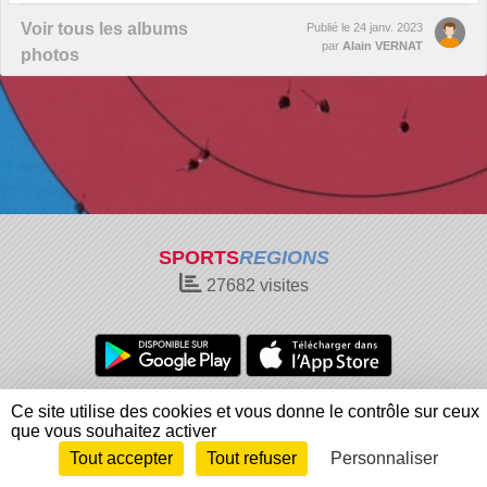
Voir tous les albums
Publié le
24 janv. 2023
par
Alain VERNAT
photos
SPORTS
REGIONS
27682
visites
Charte cookies
Gestion des cookies
Ce site utilise des cookies et vous donne le contrôle sur ceux
Informations légales
Signaler un contenu inapproprié
que vous souhaitez activer
Tout accepter
Tout refuser
Personnaliser
Envie de participer ?
Connexion