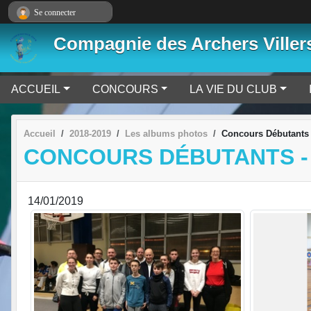
Panneau de gestion des cookies
Se connecter
Compagnie des Archers Viller
ACCUEIL
CONCOURS
LA VIE DU CLUB
Accueil
2018-2019
Les albums photos
Concours Débutants 
CONCOURS DÉBUTANTS -
14/01/2019