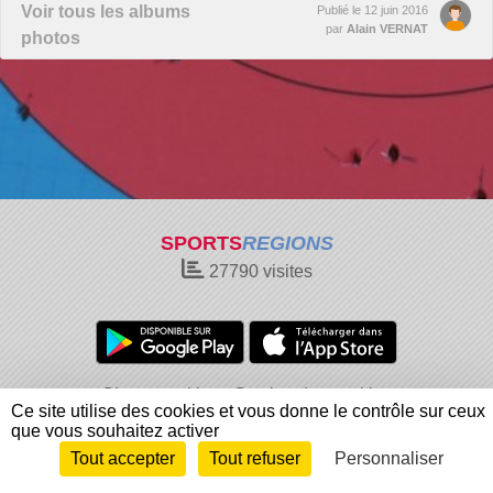
Voir tous les albums
Publié le
12 juin 2016
par
Alain VERNAT
photos
SPORTS
REGIONS
27790
visites
Charte cookies
Gestion des cookies
Ce site utilise des cookies et vous donne le contrôle sur ceux
Informations légales
Signaler un contenu inapproprié
que vous souhaitez activer
Tout accepter
Tout refuser
Personnaliser
Envie de participer ?
Connexion