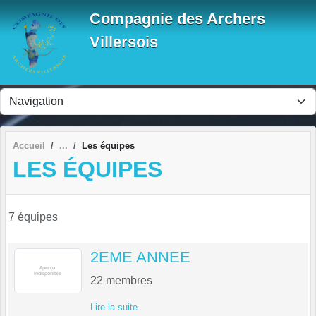
Panneau de gestion des cookies
Compagnie des Archers
Villersois
Accueil
Les équipes
LES ÉQUIPES
7 équipes
2EME ANNEE
22
membres
Lire la suite