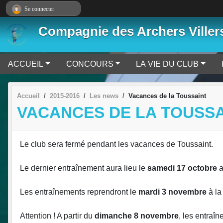
Panneau de gestion des cookies
Se connecter
Compagnie des Archers Viller
ACCUEIL
CONCOURS
LA VIE DU CLUB
Accueil
2015-2016
Les news
Vacances de la Toussaint
VACANCES DE LA TOUSSA
Le club sera fermé pendant les vacances de Toussaint.
Le dernier entraînement aura lieu le
samedi 17 octobre
a
Les entraînements reprendront le
mardi 3 novembre
à la
Attention ! A partir du
dimanche 8 novembre
, les entraî