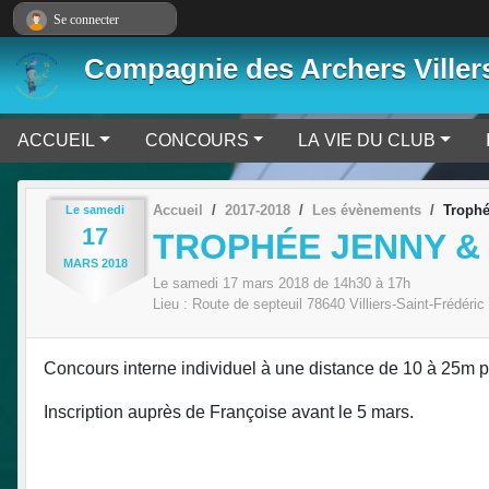
Panneau de gestion des cookies
Se connecter
Compagnie des Archers Viller
ACCUEIL
CONCOURS
LA VIE DU CLUB
Accueil
2017-2018
Les évènements
Trophé
Le
samedi
17
TROPHÉE JENNY &
MARS
2018
Le
samedi
17
mars
2018
de 14h30 à 17h
Lieu :
Route de septeuil
78640
Villiers-Saint-Frédéric
Concours interne individuel à une distance de 10 à 25m p
Inscription auprès de Françoise avant le 5 mars.