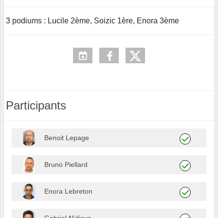
3 podiums : Lucile 2ème, Soizic 1ère, Enora 3ème
Participants
Benoit Lepage
Bruno Piellard
Enora Lebreton
Gabriel N'diaye