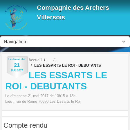
Panneau de gestion des cookies
Compagnie des Archers
Villersois
Le
dimanche
Accueil
21
LES ESSARTS LE ROI - DEBUTANTS
MAI
2017
LES ESSARTS LE
ROI - DEBUTANTS
Le
dimanche
21
mai
2017
de 13h15 à 18h
Lieu :
rue de Rome
78690
Les Essarts le Roi
Compte-rendu