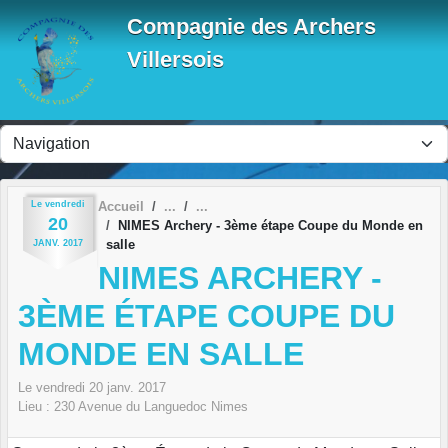
Panneau de gestion des cookies
Compagnie des Archers
Villersois
Le
vendredi
Accueil
20
NIMES Archery - 3ème étape Coupe du Monde en
salle
JANV.
2017
NIMES ARCHERY -
3ÈME ÉTAPE COUPE DU
MONDE EN SALLE
Le
vendredi
20
janv.
2017
Lieu :
230 Avenue du Languedoc
Nimes