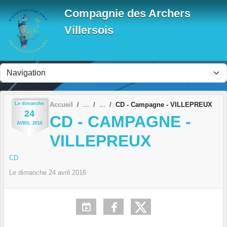
Panneau de gestion des cookies
Compagnie des Archers
Villersois
Le
dimanche
Accueil
CD - Campagne - VILLEPREUX
24
CD - CAMPAGNE -
AVRIL
2016
VILLEPREUX
CD
Le
dimanche
24
avril
2016