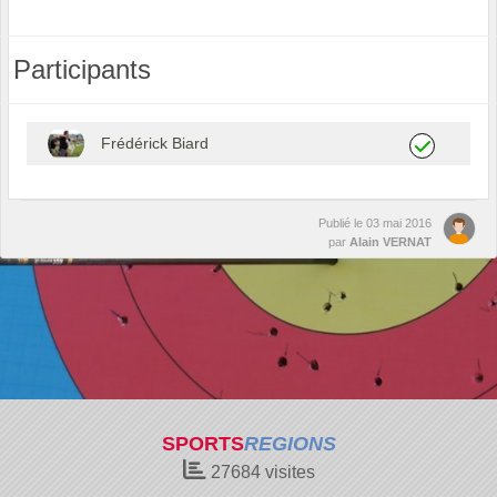
Participants
Frédérick Biard
Publié le
03 mai 2016
par
Alain VERNAT
SPORTS
REGIONS
27684
visites