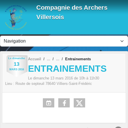
Panneau de gestion des cookies
Compagnie des Archers
Villersois
Le
dimanche
Accueil
Entrainements
13
ENTRAINEMENTS
MARS
2016
Le
dimanche
13
mars
2016
de 10h à 11h30
Lieu :
Route de septeuil
78640
Villiers-Saint-Frédéric