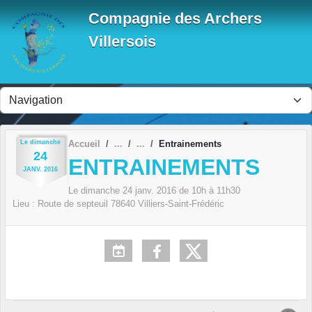
Panneau de gestion des cookies
Compagnie des Archers
Villersois
Le
dimanche
Accueil
Entrainements
24
ENTRAINEMENTS
JANV.
2016
Le
dimanche
24
janv.
2016
de 10h à 11h30
Lieu :
Route de septeuil
78640
Villiers-Saint-Frédéric