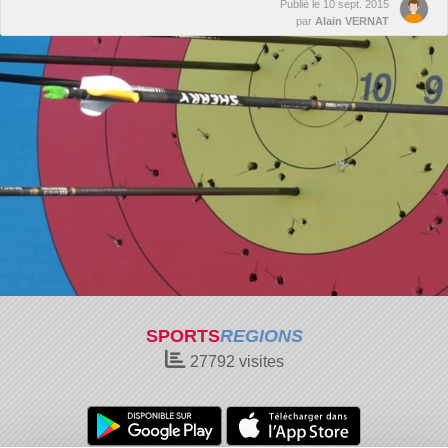
Publié le
10 sept. 2015
par
Alain VERNAT
SPORTS
REGIONS
27792
visites