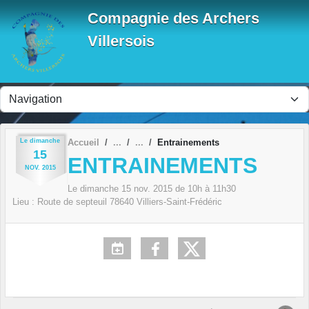
Panneau de gestion des cookies
Compagnie des Archers
Villersois
Le
dimanche
Accueil
Entrainements
15
ENTRAINEMENTS
NOV.
2015
Le
dimanche
15
nov.
2015
de 10h à 11h30
Lieu :
Route de septeuil
78640
Villiers-Saint-Frédéric