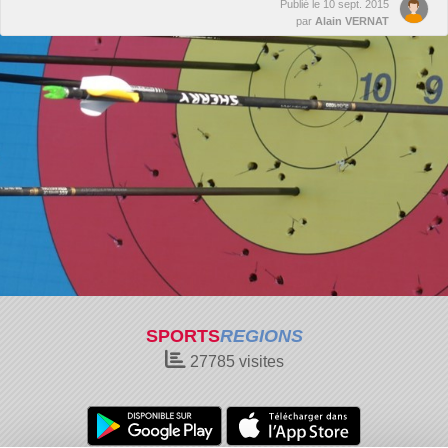
Publié le
10 sept. 2015
par
Alain VERNAT
SPORTS
REGIONS
27785
visites