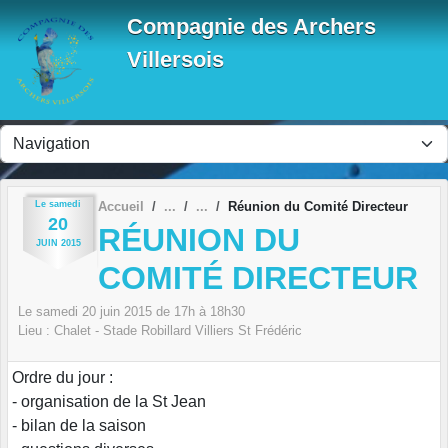
Panneau de gestion des cookies
Compagnie des Archers
Villersois
Le
samedi
Accueil
Réunion du Comité Directeur
20
RÉUNION DU
JUIN
2015
COMITÉ DIRECTEUR
Le
samedi
20
juin
2015
de 17h à 18h30
Lieu :
Chalet - Stade Robillard
Villiers St Frédéric
Ordre du jour :
- organisation de la St Jean
- bilan de la saison