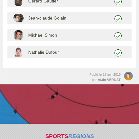
Gérard Gautier
Jean-claude Golain
Michael Simon
Nathalie Dufour
Publié le
17 juin 2015
par
Alain VERNAT
SPORTS
REGIONS